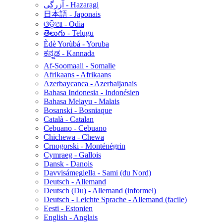
آزرگی - Hazaragi
日本語 - Japonais
ଓଡ଼ିଆ - Odia
తెలుగు - Telugu
Èdè Yorùbá - Yoruba
ಕನ್ನಡ - Kannada
Af-Soomaali - Somalie
Afrikaans - Afrikaans
Azerbaycanca - Azerbaijanais
Bahasa Indonesia - Indonésien
Bahasa Melayu - Malais
Bosanski - Bosniaque
Català - Catalan
Cebuano - Cebuano
Chichewa - Chewa
Crnogorski - Monténégrin
Cymraeg - Gallois
Dansk - Danois
Davvisámegiella - Sami (du Nord)
Deutsch - Allemand
Deutsch (Du) - Allemand (informel)
Deutsch - Leichte Sprache - Allemand (facile)
Eesti - Estonien
English - Anglais