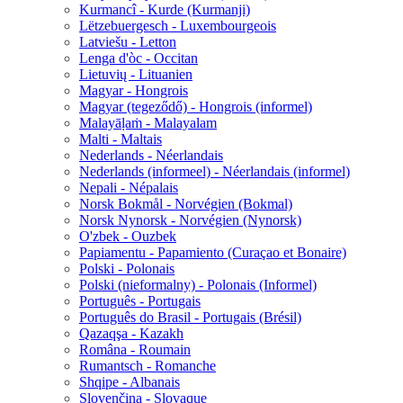
Kurmancî - Kurde (Kurmanji)
Lëtzebuergesch - Luxembourgeois
Latviešu - Letton
Lenga d'òc - Occitan
Lietuvių - Lituanien
Magyar - Hongrois
Magyar (tegeződő) - Hongrois (informel)
Malayāḷaṁ - Malayalam
Malti - Maltais
Nederlands - Néerlandais
Nederlands (informeel) - Néerlandais (informel)
Nepali - Népalais
Norsk Bokmål - Norvégien (Bokmal)
Norsk Nynorsk - Norvégien (Nynorsk)
O'zbek - Ouzbek
Papiamentu - Papamiento (Curaçao et Bonaire)
Polski - Polonais
Polski (nieformalny) - Polonais (Informel)
Português - Portugais
Português do Brasil - Portugais (Brésil)
Qazaqşa - Kazakh
Româna - Roumain
Rumantsch - Romanche
Shqipe - Albanais
Slovenčina - Slovaque