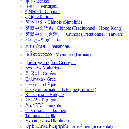
বাংলা - Bengali
ਪੰਜਾਬੀ - Pendjjabi
ગુજરાતી - Gujarati
தமிழ் - Tamoul
简体中文 - Chinois (Simplifié)
繁體中文語系 - Chinois (Traditionnel - Hong Kong)
繁體中文（台灣） - Chinois (Traditionnel - Taïwan)
සිංහල - Singhalais
ภาษาไทย - Thaïlandais
မြန်မာဘာသာ - Myanmar (Birman)
ქართული ენა - Géorgien
አማርኛ - Amharique
한국어 - Coréen
Ελληνικά - Grec
Česky - Tchèque
Česky neformální - Tchèque (informel)
Български - Bulgare
ትግርኛ - Tigrigna
ᐃᓄᒃᑎᑐᑦ - Inuktitut
Саха тыла - Iakoutien
Тоҷикӣ - Tadjik
Українська - Ukrainien
Արեւմտահայերէն - Arménien (occidental)