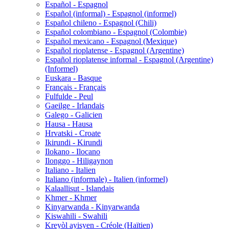
Español - Espagnol
Español (informal) - Espagnol (informel)
Español chileno - Espagnol (Chili)
Español colombiano - Espagnol (Colombie)
Español mexicano - Espagnol (Mexique)
Español rioplatense - Espagnol (Argentine)
Español rioplatense informal - Espagnol (Argentine)
(Informel)
Euskara - Basque
Français - Français
Fulfulde - Peul
Gaeilge - Irlandais
Galego - Galicien
Hausa - Hausa
Hrvatski - Croate
Ikirundi - Kirundi
Ilokano - Ilocano
Ilonggo - Hiligaynon
Italiano - Italien
Italiano (informale) - Italien (informel)
Kalaallisut - Islandais
Khmer - Khmer
Kinyarwanda - Kinyarwanda
Kiswahili - Swahili
Kreyòl ayisyen - Créole (Haïtien)