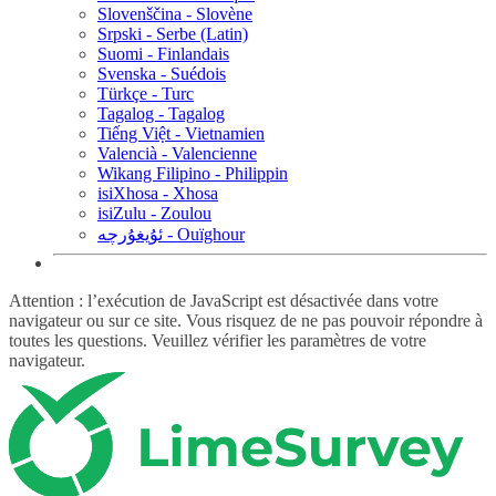
Slovenščina - Slovène
Srpski - Serbe (Latin)
Suomi - Finlandais
Svenska - Suédois
Türkçe - Turc
Tagalog - Tagalog
Tiếng Việt - Vietnamien
Valencià - Valencienne
Wikang Filipino - Philippin
isiXhosa - Xhosa
isiZulu - Zoulou
ئۇيغۇرچە - Ouïghour
Attention : l’exécution de JavaScript est désactivée dans votre
navigateur ou sur ce site. Vous risquez de ne pas pouvoir répondre à
toutes les questions. Veuillez vérifier les paramètres de votre
navigateur.