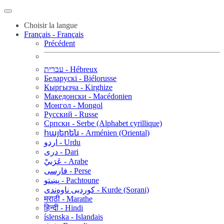
Choisir la langue
Français - Français
Précédent
עברית - Hébreux
Беларускі - Biélorusse
Кыргызча - Kirghize
Македонски - Macédonien
Монгол - Mongol
Русский - Russe
Српски - Serbe (Alphabet cyrillique)
հայերեն - Arménien (Oriental)
اردو - Urdu
دری - Dari
عَرَبيْ - Arabe
فارسی - Perse
پښتو - Pachtoune
کوردیی ناوەندی - Kurde (Sorani)
मराठी - Marathe
हिन्दी - Hindi
íslenska - Islandais